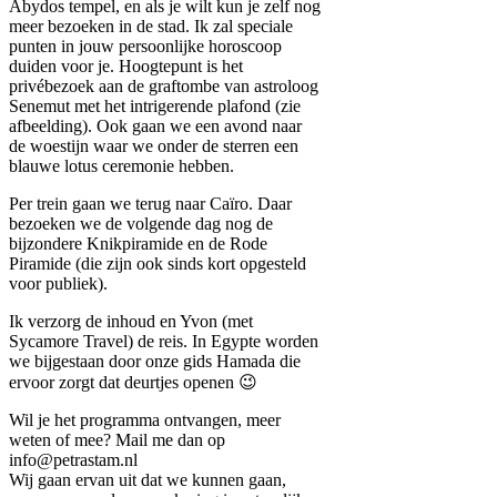
Abydos tempel, en als je wilt kun je zelf nog
meer bezoeken in de stad. Ik zal speciale
punten in jouw persoonlijke horoscoop
duiden voor je. Hoogtepunt is het
privébezoek aan de graftombe van astroloog
Senemut met het intrigerende plafond (zie
afbeelding). Ook gaan we een avond naar
de woestijn waar we onder de sterren een
blauwe lotus ceremonie hebben.
Per trein gaan we terug naar Caïro. Daar
bezoeken we de volgende dag nog de
bijzondere Knikpiramide en de Rode
Piramide (die zijn ook sinds kort opgesteld
voor publiek).
Ik verzorg de inhoud en Yvon (met
Sycamore Travel) de reis. In Egypte worden
we bijgestaan door onze gids Hamada die
ervoor zorgt dat deurtjes openen 😉
Wil je het programma ontvangen, meer
weten of mee? Mail me dan op
info@petrastam.nl
Wij gaan ervan uit dat we kunnen gaan,