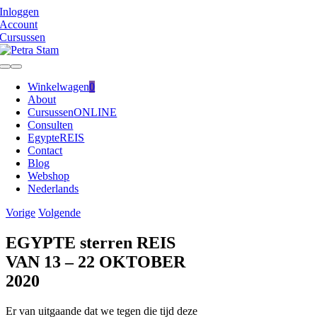
Ga
Inloggen
naar
Account
inhoud
Cursussen
Toggle
Navigation
Winkelwagen
0
About
Cursussen
ONLINE
Consulten
Egypte
REIS
Contact
Blog
Webshop
Nederlands
Vorige
Volgende
EGYPTE sterren REIS
VAN 13 – 22 OKTOBER
2020
Er van uitgaande dat we tegen die tijd deze