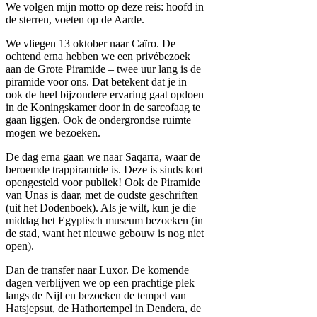
We volgen mijn motto op deze reis: hoofd in
de sterren, voeten op de Aarde.
We vliegen 13 oktober naar Caïro. De
ochtend erna hebben we een privébezoek
aan de Grote Piramide – twee uur lang is de
piramide voor ons. Dat betekent dat je in
ook de heel bijzondere ervaring gaat opdoen
in de Koningskamer door in de sarcofaag te
gaan liggen. Ook de ondergrondse ruimte
mogen we bezoeken.
De dag erna gaan we naar Saqarra, waar de
beroemde trappiramide is. Deze is sinds kort
opengesteld voor publiek! Ook de Piramide
van Unas is daar, met de oudste geschriften
(uit het Dodenboek). Als je wilt, kun je die
middag het Egyptisch museum bezoeken (in
de stad, want het nieuwe gebouw is nog niet
open).
Dan de transfer naar Luxor. De komende
dagen verblijven we op een prachtige plek
langs de Nijl en bezoeken de tempel van
Hatsjepsut, de Hathortempel in Dendera, de