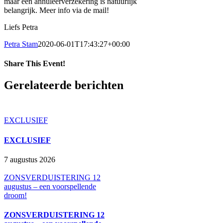
maar een annuleerverzekering is natuurlijk
belangrijk. Meer info via de mail!
Liefs Petra
Petra Stam
2020-06-01T17:43:27+00:00
Share This Event!
Facebook
X
LinkedIn
Pinterest
E-
Gerelateerde berichten
mail
EXCLUSIEF
EXCLUSIEF
7 augustus 2026
ZONSVERDUISTERING 12
augustus – een voorspellende
droom!
ZONSVERDUISTERING 12